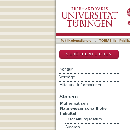
The exhumation of the wes
DSpace Repositorium (Manakin b
Publikationsdienste
→
TOBIAS-lib - Publik
VERÖFFENTLICHEN
Kontakt
Verträge
Hilfe und Informationen
Stöbern
Mathematisch-
Naturwissenschaftliche
Fakultät
Erscheinungsdatum
Autoren