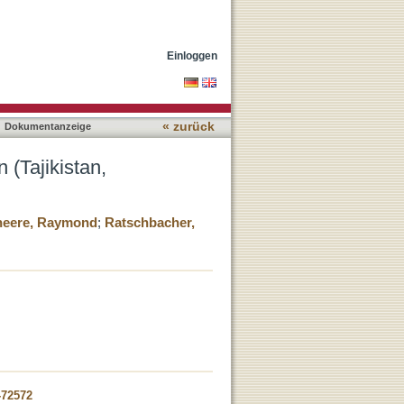
Einloggen
« zurück
Dokumentanzeige
(Tajikistan,
heere, Raymond
;
Ratschbacher,
-72572