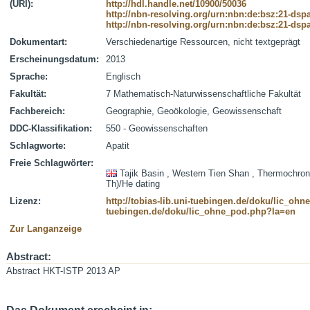
(URI):
http://hdl.handle.net/10900/50036
http://nbn-resolving.org/urn:nbn:de:bsz:21-dsp
http://nbn-resolving.org/urn:nbn:de:bsz:21-dsp
Dokumentart:
Verschiedenartige Ressourcen, nicht textgeprägt
Erscheinungsdatum:
2013
Sprache:
Englisch
Fakultät:
7 Mathematisch-Naturwissenschaftliche Fakultät
Fachbereich:
Geographie, Geoökologie, Geowissenschaft
DDC-Klassifikation:
550 - Geowissenschaften
Schlagworte:
Apatit
Freie Schlagwörter:
Tajik Basin , Western Tien Shan , Thermochronol
Th)/He dating
Lizenz:
http://tobias-lib.uni-tuebingen.de/doku/lic_oh
tuebingen.de/doku/lic_ohne_pod.php?la=en
Zur Langanzeige
Abstract:
Abstract HKT-ISTP 2013 AP