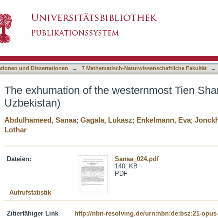
ternmost Tien Shan (Tajikistan, Uzbekistan)
asiert)
ationen und Dissertationen
→
7 Mathematisch-Naturwissenschaftliche Fakultät
→
The exhumation of the westernmost Tien Shan 
Uzbekistan)
Abdulhameed, Sanaa
;
Gagala, Lukasz
;
Enkelmann, Eva
;
Jonck
Lothar
Dateien:
Sanaa_024.pdf
140. KB
PDF
Aufrufstatistik
Zitierfähiger Link
http://nbn-resolving.de/urn:nbn:de:bsz:21-opus