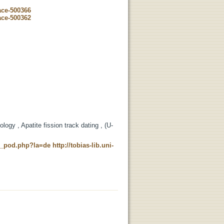
ace-500366
ace-500362
ogy , Apatite fission track dating , (U-
ne_pod.php?la=de
http://tobias-lib.uni-