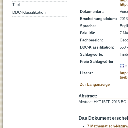
http
http
Titel
Dokumentart:
Vers
DDC-Klassifikation
Erscheinungsdatum:
2013
Sprache:
Engl
Fakultät:
7 Ma
Fachbereich:
Geog
DDC-Klassifikation:
550 
Schlagworte:
Hind
Freie Schlagwörter:
s
Lizenz:
http
tueb
Zur Langanzeige
Abstract:
Abstract HKT-ISTP 2013 BO
Das Dokument erschein
7 Mathematisch-Naturwi