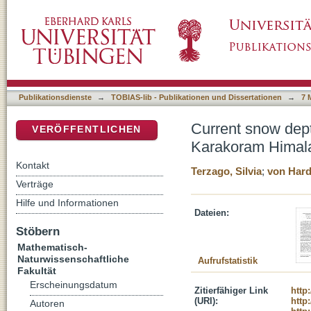
Current snow depth and expected changes i
DSpace Repositorium (Manakin basiert)
from CMIP5 Global Climate Models
Publikationsdienste
→
TOBIAS-lib - Publikationen und Dissertationen
→
7 
Current snow dep
VERÖFFENTLICHEN
Karakoram Himala
Kontakt
Terzago, Silvia
;
von Hard
Verträge
Hilfe und Informationen
Dateien:
Stöbern
Mathematisch-
Naturwissenschaftliche
Aufrufstatistik
Fakultät
Erscheinungsdatum
Zitierfähiger Link
http
(URI):
http
Autoren