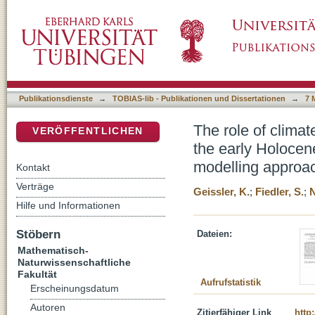
The role of climate change and human pressur
DSpace Repositorium (Manakin basiert)
Qinghai-Tibetan Plateau – an ecohydrologica
Publikationsdienste
→
TOBIAS-lib - Publikationen und Dissertationen
→
7 
The role of clima
VERÖFFENTLICHEN
the early Holocen
modelling approa
Kontakt
Verträge
Geissler, K.
;
Fiedler, S.
;
N
Hilfe und Informationen
Stöbern
Dateien:
Mathematisch-
Naturwissenschaftliche
Fakultät
Aufrufstatistik
Erscheinungsdatum
Autoren
Zitierfähiger Link
http