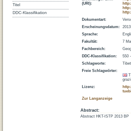
(URI):
http
Titel
http
http
DDC-Klassifikation
Dokumentart:
Vers
Erscheinungsdatum:
2013
Sprache:
Engl
Fakultät:
7 Ma
Fachbereich:
Geog
DDC-Klassifikation:
550 
Schlagworte:
Tibe
Freie Schlagwörter:
T
graz
Lizenz:
http
tueb
Zur Langanzeige
Abstract:
Abstract HKT-ISTP 2013 BP