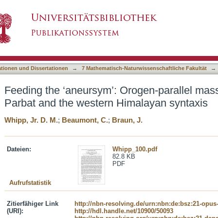
rogen-parallel mass transport into Nanga Parb
asiert)
ationen und Dissertationen
→
7 Mathematisch-Naturwissenschaftliche Fakultät
→
Feeding the ‘aneursym’: Orogen-parallel mass
Parbat and the western Himalayan syntaxis
Whipp, Jr. D. M.
;
Beaumont, C.
;
Braun, J.
Dateien:
Whipp_100.pdf
82.8 KB
PDF
Aufrufstatistik
Zitierfähiger Link
http://nbn-resolving.de/urn:nbn:de:bsz:21-opus
(URI):
http://hdl.handle.net/10900/50093