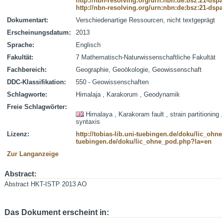
http://nbn-resolving.org/urn:nbn:de:bsz:21-dsp
http://nbn-resolving.org/urn:nbn:de:bsz:21-dsp
Dokumentart:
Verschiedenartige Ressourcen, nicht textgeprägt
Erscheinungsdatum:
2013
Sprache:
Englisch
Fakultät:
7 Mathematisch-Naturwissenschaftliche Fakultät
Fachbereich:
Geographie, Geoökologie, Geowissenschaft
DDC-Klassifikation:
550 - Geowissenschaften
Schlagworte:
Himalaja , Karakorum , Geodynamik
Freie Schlagwörter:
Himalaya , Karakoram fault , strain partitionin
syntaxis
Lizenz:
http://tobias-lib.uni-tuebingen.de/doku/lic_oh
tuebingen.de/doku/lic_ohne_pod.php?la=en
Zur Langanzeige
Abstract:
Abstract HKT-ISTP 2013 AO
Das Dokument erscheint in: