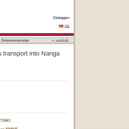
at and the western
Einloggen
« zurück
Dokumentanzeige
 transport into Nanga
-73463