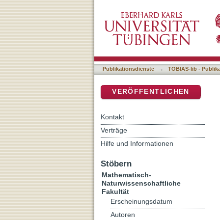
Feeding the ‘aneursym’: O
DSpace Repositorium (Manakin b
Himalayan syntaxis
Publikationsdienste
→
TOBIAS-lib - Publik
VERÖFFENTLICHEN
Kontakt
Verträge
Hilfe und Informationen
Stöbern
Mathematisch-
Naturwissenschaftliche
Fakultät
Erscheinungsdatum
Autoren