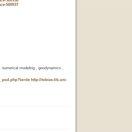
ace-500936
ace-500937
g , numerical modeling , geodynamics ,
ne_pod.php?la=de
http://tobias-lib.uni-