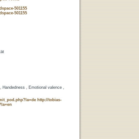
-dspace-501155
-dspace-501155
tät
 , Handedness , Emotional valence ,
c_mit_pod.php?la=de
http://tobias-
?la=en