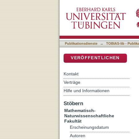
Keep your hands crossed: T
DSpace Repositorium (Manakin b
incongruent hand-respon
Publikationsdienste
→
TOBIAS-lib - Publik
VERÖFFENTLICHEN
Kontakt
Verträge
Hilfe und Informationen
Stöbern
Mathematisch-
Naturwissenschaftliche
Fakultät
Erscheinungsdatum
Autoren