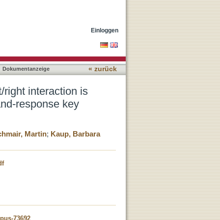
to hand, not side, in an
Einloggen
« zurück
Dokumentanzeige
ight interaction is
hand-response key
hmair, Martin
;
Kaup, Barbara
df
opus-73692