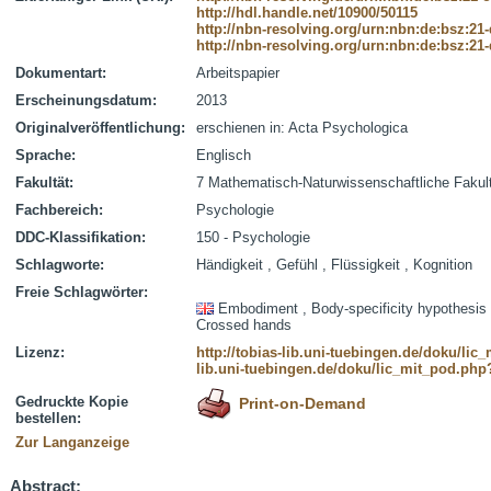
http://hdl.handle.net/10900/50115
http://nbn-resolving.org/urn:nbn:de:bsz:21
http://nbn-resolving.org/urn:nbn:de:bsz:21
Dokumentart:
Arbeitspapier
Erscheinungsdatum:
2013
Originalveröffentlichung:
erschienen in: Acta Psychologica
Sprache:
Englisch
Fakultät:
7 Mathematisch-Naturwissenschaftliche Fakul
Fachbereich:
Psychologie
DDC-Klassifikation:
150 - Psychologie
Schlagworte:
Händigkeit , Gefühl , Flüssigkeit , Kognition
Freie Schlagwörter:
Embodiment , Body-specificity hypothesis
Crossed hands
Lizenz:
http://tobias-lib.uni-tuebingen.de/doku/li
lib.uni-tuebingen.de/doku/lic_mit_pod.php
Gedruckte Kopie
Print-on-Demand
bestellen:
Zur Langanzeige
Abstract: