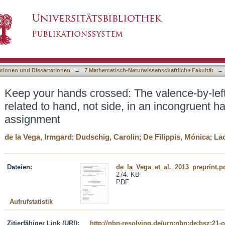
he valence-by-left/right interaction is related 
asiert)
se key assignment
ationen und Dissertationen
→
7 Mathematisch-Naturwissenschaftliche Fakultät
→
Keep your hands crossed: The valence-by-left/r
related to hand, not side, in an incongruent 
assignment
de la Vega, Irmgard
;
Dudschig, Carolin
;
De Filippis, Mónica
;
Lac
Dateien:
de_la_Vega_et_al._2013_preprint.p
274. KB
PDF
Aufrufstatistik
Zitierfähiger Link (URI):
http://nbn-resolving.de/urn:nbn:de:bsz:21-