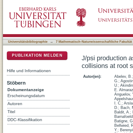
J/psi production as a function of charged parti
DSpace Repositorium (Manakin basiert)
Universitätsbibliographie
→
7 Mathematisch-Naturwissenschaftliche Fakultät
PUBLIKATION MELDEN
J/psi production as
collisions at root
Hilfe und Informationen
Autor(en):
Abelev, B.
G.
;
Agostin
Stöbern
U.
;
Akindin
Dokumentanzeige
E. Almara
Anguelov, 
Erscheinungsdatum
Appelshaus
I. C.
;
Arsl
Autoren
D.
;
Bach, 
Titel
Baldit, A.
;
Barnafoeld
DDC-Klassifikation
Batigne, G
Bellwied, 
Y.
;
Berenyi