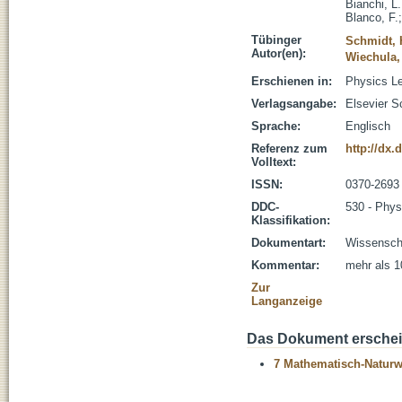
Bianchi, L.
Blanco, F.
Tübinger
Schmidt, 
Autor(en):
Wiechula,
Erschienen in:
Physics Le
Verlagsangabe:
Elsevier S
Sprache:
Englisch
Referenz zum
http://dx.
Volltext:
ISSN:
0370-2693
DDC-
530 - Phys
Klassifikation:
Dokumentart:
Wissenscha
Kommentar:
mehr als 1
Zur
Langanzeige
Das Dokument erschein
7 Mathematisch-Naturwi