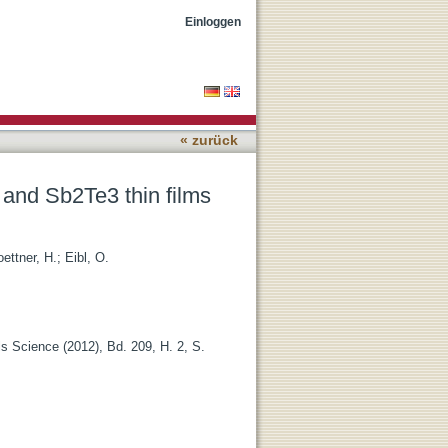
low charge carrier
Einloggen
« zurück
and Sb2Te3 thin films
ettner, H.
;
Eibl, O.
ls Science (2012), Bd. 209, H. 2, S.