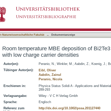
sition of Bi2Te3 and Sb2Te3 thin films with 
asiert)
h-Naturwissenschaftliche Fakultät
→
Dokumentanzeige
Room temperature MBE deposition of Bi2Te3 
with low charge carrier densities
Autor(en):
Peranio, N.
;
Winkler, M.
;
Aabdin, Z.
;
Koenig, J.
;
Bo
Tübinger Autor(en):
Eibl, Oliver
Aabdin, Zainul
Peranio, Nicola
Erschienen in:
Physica Status Solidi A - Applications and Materia
289-293
Verlagsangabe:
Wiley - V C H Verlag Gmbh
Sprache:
Englisch
Referenz zum
http://dx.doi.org/10.1002/pssa.201127440