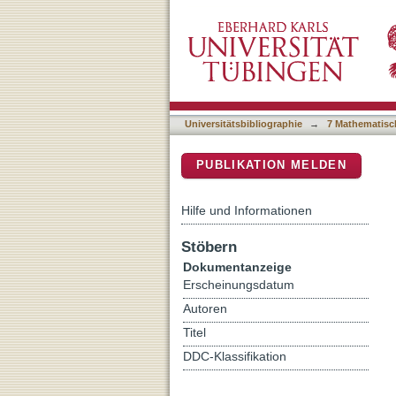
Room temperature MBE depo
DSpace Repositorium (Manakin b
densities
Universitätsbibliographie
→
7 Mathematisc
PUBLIKATION MELDEN
Hilfe und Informationen
Stöbern
Dokumentanzeige
Erscheinungsdatum
Autoren
Titel
DDC-Klassifikation