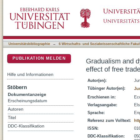
Gradualism and dynamic trade adjustment : rev
DSpace Repositorium (Manakin basiert)
Universitätsbibliographie
→
6 Wirtschafts- und Sozialwissenschaftliche Fakul
PUBLIKATION MELDEN
Gradualism and dy
effect of free tra
Hilfe und Informationen
Autor(en):
Ju
Stöbern
Tübinger Autor(en):
Ju
Dokumentanzeige
Erschienen in:
Eco
Erscheinungsdatum
Verlagsangabe:
Els
Autoren
Sprache:
Eng
Titel
Referenz zum Volltext:
htt
DDC-Klassifikation
ISSN:
01
DDC-Klassifikation:
050