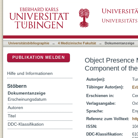
Object Presence Modulates Activity within 
DSpace Repositorium (Manakin basiert)
Observation Network
Universitätsbibliographie
→
4 Medizinische Fakultät
→
Dokumentanzeige
PUBLIKATION MELDEN
Object Presence M
Component of the
Hilfe und Informationen
Autor(en):
Tur
Stöbern
Tübinger Autor(en):
Er
Dokumentanzeige
Erschienen in:
Cer
Erscheinungsdatum
Verlagsangabe:
Oxf
Autoren
Sprache:
Eng
Titel
Referenz zum Volltext:
htt
DDC-Klassifikation
ISSN:
10
DDC-Klassifikation:
610