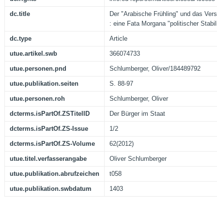
dc.title
Der "Arabische Frühling" und das Vers
: eine Fata Morgana "politischer Stabili
dc.type
Article
utue.artikel.swb
366074733
utue.personen.pnd
Schlumberger, Oliver/184489792
utue.publikation.seiten
S. 88-97
utue.personen.roh
Schlumberger, Oliver
dcterms.isPartOf.ZSTitelID
Der Bürger im Staat
dcterms.isPartOf.ZS-Issue
1/2
dcterms.isPartOf.ZS-Volume
62(2012)
utue.titel.verfasserangabe
Oliver Schlumberger
utue.publikation.abrufzeichen
t058
utue.publikation.swbdatum
1403