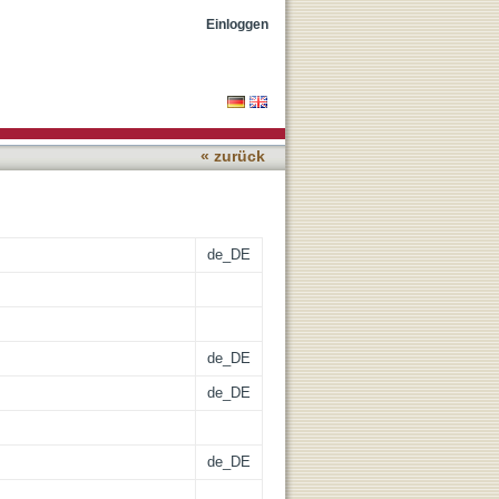
ne Fata Morgana
Einloggen
« zurück
de_DE
de_DE
de_DE
de_DE