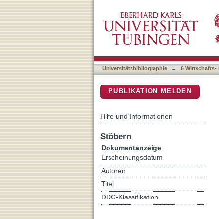
Der "Arabische Frühling" 
DSpace Repositorium (Manakin b
"politischer Stabilität"
Universitätsbibliographie
→
6 Wirtschafts-
PUBLIKATION MELDEN
Hilfe und Informationen
Stöbern
Dokumentanzeige
Erscheinungsdatum
Autoren
Titel
DDC-Klassifikation