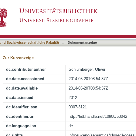
und das Versagen westlicher Außenpolitik : ei
asiert)
 und Sozialwissenschaftliche Fakultät
→
Dokumentanzeige
Zur Kurzanzeige
dc.contributor.author
Schlumberger, Oliver
dc.date.accessioned
2014-05-20T08:54:37Z
dc.date.available
2014-05-20T08:54:37Z
dc.date.issued
2012
dc.identifier.issn
0007-3121
dc.identifier.uri
http://hdl.handle.net/10900/53042
dc.language.iso
de
dc.rights
info:eu-repo/semantics/closedAccess