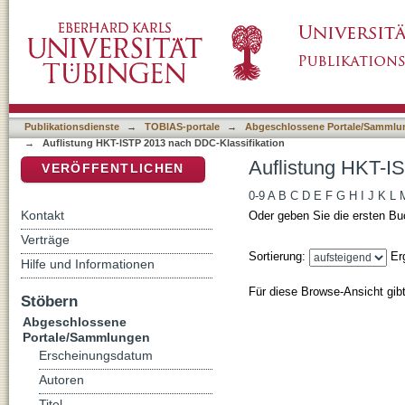
Auflistung HKT-ISTP 2013 nach DDC-Klassif
DSpace Repositorium (Manakin basiert)
Publikationsdienste
→
TOBIAS-portale
→
Abgeschlossene Portale/Sammlu
→
Auflistung HKT-ISTP 2013 nach DDC-Klassifikation
Auflistung HKT-I
VERÖFFENTLICHEN
0-9
A
B
C
D
E
F
G
H
I
J
K
L
Kontakt
Oder geben Sie die ersten Bu
Verträge
Sortierung:
Er
Hilfe und Informationen
Für diese Browse-Ansicht gib
Stöbern
Abgeschlossene
Portale/Sammlungen
Erscheinungsdatum
Autoren
Titel