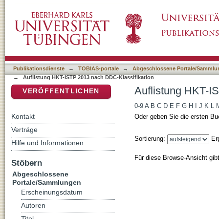
Auflistung HKT-ISTP 2013 nach DDC-Klassif
DSpace Repositorium (Manakin basiert)
Publikationsdienste
→
TOBIAS-portale
→
Abgeschlossene Portale/Sammlu
→
Auflistung HKT-ISTP 2013 nach DDC-Klassifikation
Auflistung HKT-I
VERÖFFENTLICHEN
0-9
A
B
C
D
E
F
G
H
I
J
K
L
Kontakt
Oder geben Sie die ersten Bu
Verträge
Sortierung:
Er
Hilfe und Informationen
Für diese Browse-Ansicht gib
Stöbern
Abgeschlossene
Portale/Sammlungen
Erscheinungsdatum
Autoren
Titel