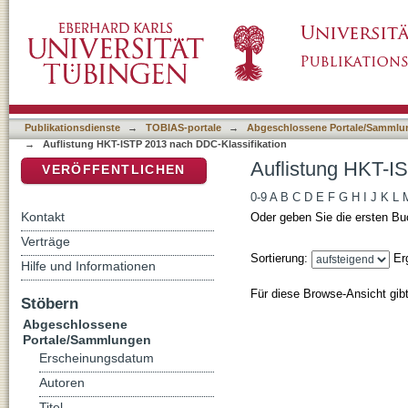
Auflistung HKT-ISTP 2013 nach DDC-Klassif
DSpace Repositorium (Manakin basiert)
Publikationsdienste
→
TOBIAS-portale
→
Abgeschlossene Portale/Sammlu
→
Auflistung HKT-ISTP 2013 nach DDC-Klassifikation
Auflistung HKT-I
VERÖFFENTLICHEN
0-9
A
B
C
D
E
F
G
H
I
J
K
L
Kontakt
Oder geben Sie die ersten Bu
Verträge
Sortierung:
Er
Hilfe und Informationen
Für diese Browse-Ansicht gib
Stöbern
Abgeschlossene
Portale/Sammlungen
Erscheinungsdatum
Autoren
Titel