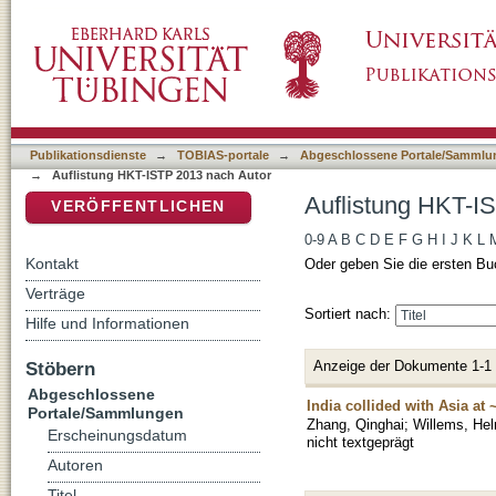
Auflistung HKT-ISTP 2013 nach Autor "Gräfe
DSpace Repositorium (Manakin basiert)
Publikationsdienste
→
TOBIAS-portale
→
Abgeschlossene Portale/Sammlu
→
Auflistung HKT-ISTP 2013 nach Autor
Auflistung HKT-I
VERÖFFENTLICHEN
0-9
A
B
C
D
E
F
G
H
I
J
K
L
Kontakt
Oder geben Sie die ersten Bu
Verträge
Sortiert nach:
Hilfe und Informationen
Anzeige der Dokumente 1-1
Stöbern
Abgeschlossene
India collided with Asia at
Portale/Sammlungen
Zhang, Qinghai
;
Willems, He
Erscheinungsdatum
nicht textgeprägt
Autoren
Titel