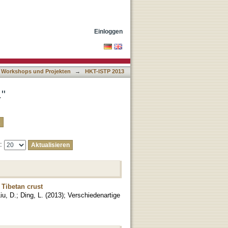
Einloggen
 Workshops und Projekten
→
HKT-ISTP 2013
."
e:
 Tibetan crust
iu, D.
;
Ding, L.
(
2013
)
;
Verschiedenartige