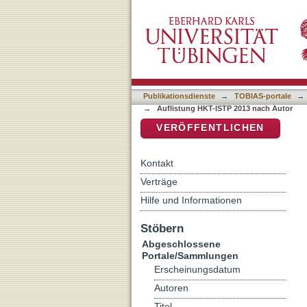
Auflistung HKT-ISTP 2013 
DSpace Repositorium (Manakin b
Publikationsdienste
→
TOBIAS-portale
→
→
Auflistung HKT-ISTP 2013 nach Autor
VERÖFFENTLICHEN
Kontakt
Verträge
Hilfe und Informationen
Stöbern
Abgeschlossene
Portale/Sammlungen
Erscheinungsdatum
Autoren
Titel