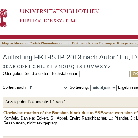
nach Autor "Liu, D."
asiert)
Abgeschlossene Portale/Sammlungen
→
Dokumente von Tagungen, Kongressen,
Auflistung HKT-ISTP 2013 nach Autor "Liu, D
0-9
A
B
C
D
E
F
G
H
I
J
K
L
M
N
O
P
Q
R
S
T
U
V
W
X
Y
Z
Oder geben Sie die ersten Buchstaben ein:
Sortiert nach:
Sortierung:
Ergebniss
Anzeige der Dokumente 1-1 von 1
Clockwise rotation of the Baoshan block due to SSE-ward extrusion of
Kornfeld, Daniela
;
Eckert, S.
;
Appel, Erwin
;
Ratschbacher, L.
;
Pfänder, J.
;
L
Ressourcen, nicht textgeprägt