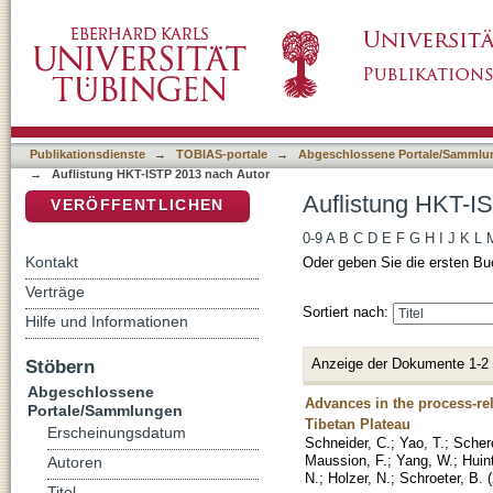
Auflistung HKT-ISTP 2013 nach Autor "Zhang
DSpace Repositorium (Manakin basiert)
Publikationsdienste
→
TOBIAS-portale
→
Abgeschlossene Portale/Sammlu
→
Auflistung HKT-ISTP 2013 nach Autor
Auflistung HKT-I
VERÖFFENTLICHEN
0-9
A
B
C
D
E
F
G
H
I
J
K
L
Kontakt
Oder geben Sie die ersten Bu
Verträge
Sortiert nach:
Hilfe und Informationen
Anzeige der Dokumente 1-2
Stöbern
Abgeschlossene
Advances in the process-re
Portale/Sammlungen
Tibetan Plateau
Erscheinungsdatum
Schneider, C.
;
Yao, T.
;
Schere
Maussion, F.
;
Yang, W.
;
Huin
Autoren
N.
;
Holzer, N.
;
Schroeter, B.
(
Titel