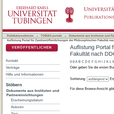
Auflistung Portal für Zweitveröffentlichunge
DSpace Repositorium (Manakin basiert)
Klassifikation
Publikationsdienste
→
TOBIAS-portale
→
Dokumente aus Instituten und Pa
Auflistung Portal für Zweitveröffentlichungen der Philosophischen Fakultät na
Auflistung Portal
VERÖFFENTLICHEN
Fakultät nach DDC
Kontakt
0-9
A
B
C
D
E
F
G
H
I
J
K
L
Verträge
Oder geben Sie die ersten Bu
Hilfe und Informationen
Sortierung:
Er
Stöbern
Für diese Browse-Ansicht gib
Dokumente aus Instituten und
Partnereinrichtungen
Erscheinungsdatum
Autoren
Titel