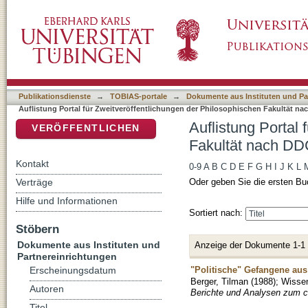
Auflistung Portal für Zweitveröffentlichunge
DSpace Repositorium (Manakin basiert)
Klassifikation "230"
Publikationsdienste
→
TOBIAS-portale
→
Dokumente aus Instituten und Pa
Auflistung Portal für Zweitveröffentlichungen der Philosophischen Fakultät na
Auflistung Portal
VERÖFFENTLICHEN
Fakultät nach DDC
Kontakt
0-9
A
B
C
D
E
F
G
H
I
J
K
L
Verträge
Oder geben Sie die ersten Bu
Hilfe und Informationen
Sortiert nach:
Stöbern
Dokumente aus Instituten und
Anzeige der Dokumente 1-1
Partnereinrichtungen
"Politische" Gefangene au
Erscheinungsdatum
Berger, Tilman
(
1988
)
;
Wissen
Autoren
Berichte und Analysen zum ch
Titel