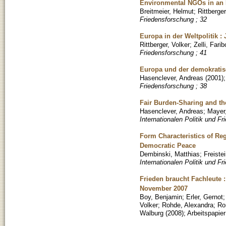
Environmental NGOs in an 
Breitmeier, Helmut
;
Rittberger
Friedensforschung ; 32
Europa in der Weltpolitik :
Rittberger, Volker
;
Zelli, Farib
Friedensforschung ; 41
Europa und der demokratis
Hasenclever, Andreas
(
2001
)
Friedensforschung ; 38
Fair Burden-Sharing and th
Hasenclever, Andreas
;
Mayer,
Internationalen Politik und F
Form Characteristics of Reg
Democratic Peace
Dembinski, Matthias
;
Freistei
Internationalen Politik und F
Frieden braucht Fachleute
November 2007
Boy, Benjamin
;
Erler, Gernot
Volker
;
Rohde, Alexandra
;
Ro
Walburg
(
2008
)
;
Arbeitspapier