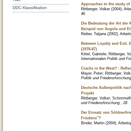
Approaches to the study of 
DDC-Klassifikation
Rittberger, Volker
(
2004
)
;
Arbe
46
Die Bedeutung der Art der 
Beispiel von Angola und El
Reiber, Tatjana
(
2002
)
;
Arbeit
Between Loyalty and Exit. E
(1978-87)
Kittel, Gabriele
;
Rittberger, Vo
Internationalen Politik und F
Cracks in the West? : Reflec
Mayer, Peter
;
Rittberger, Volk
Politik und Friedensforschung
Deutsche Außenpolitik nach
Projekt
Rittberger, Volker
;
Schimmelfe
und Friedensforschung ; 28
Der Einsatz von Söldnerfi
Friedens"?
Binder, Martin
(
2004
)
;
Arbeits