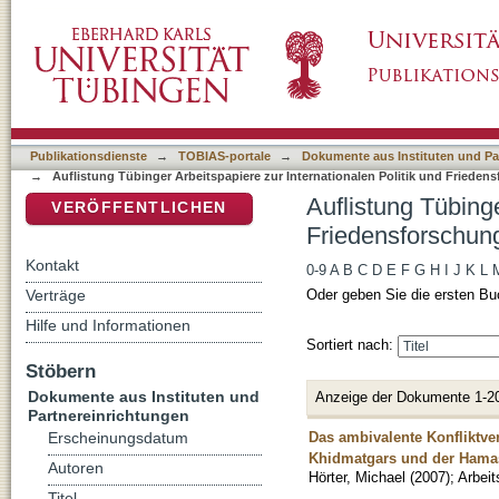
Auflistung Tübinger Arbeitspapiere zur Intern
DSpace Repositorium (Manakin basiert)
Publikationsdienste
→
TOBIAS-portale
→
Dokumente aus Instituten und Pa
→
Auflistung Tübinger Arbeitspapiere zur Internationalen Politik und Frieden
Auflistung Tübinge
VERÖFFENTLICHEN
Friedensforschung
Kontakt
0-9
A
B
C
D
E
F
G
H
I
J
K
L
Verträge
Oder geben Sie die ersten Bu
Hilfe und Informationen
Sortiert nach:
Stöbern
Dokumente aus Instituten und
Anzeige der Dokumente 1-2
Partnereinrichtungen
Das ambivalente Konfliktve
Erscheinungsdatum
Khidmatgars und der Hama
Autoren
Hörter, Michael
(
2007
)
;
Arbeit
Titel