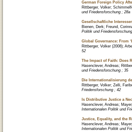
German Foreign Policy Afte
Rittberger, Volker
;
Schimmelfe
und Friedensforschung ; 28a
Gesellschaftliche Interesse
Bienen, Derk
;
Freund, Corinn
Politik und Friedensforschung
Global Governance: From ‘Ex
Rittberger, Volker
(
2008
)
;
Arbe
52
The Impact of Faith: Does R
Hasenclever, Andreas
;
Rittbe
und Friedensforschung ; 35
Die Internationalisierung de
Rittberger, Volker
;
Zelli, Farib
Friedensforschung ; 42
Is Distributive Justice a N
Hasenclever, Andreas
;
Mayer,
Internationalen Politik und F
Justice, Equality, and the
Hasenclever, Andreas
;
Mayer,
Internationalen Politik und F