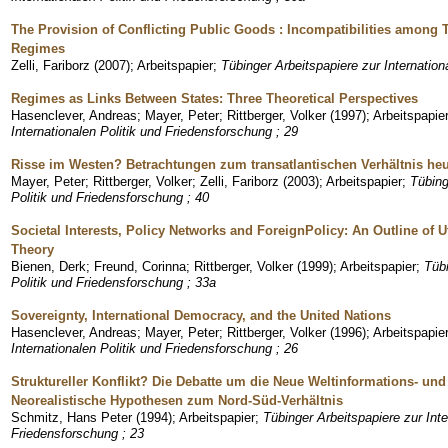
The Provision of Conflicting Public Goods : Incompatibilities amon
Regimes
Zelli, Fariborz
(
2007
)
;
Arbeitspapier
;
Tübinger Arbeitspapiere zur Internation
Regimes as Links Between States: Three Theoretical Perspectives
Hasenclever, Andreas
;
Mayer, Peter
;
Rittberger, Volker
(
1997
)
;
Arbeitspapie
Internationalen Politik und Friedensforschung ; 29
Risse im Westen? Betrachtungen zum transatlantischen Verhältnis heu
Mayer, Peter
;
Rittberger, Volker
;
Zelli, Fariborz
(
2003
)
;
Arbeitspapier
;
Tübing
Politik und Friedensforschung ; 40
Societal Interests, Policy Networks and ForeignPolicy: An Outline of Ut
Theory
Bienen, Derk
;
Freund, Corinna
;
Rittberger, Volker
(
1999
)
;
Arbeitspapier
;
Tübi
Politik und Friedensforschung ; 33a
Sovereignty, International Democracy, and the United Nations
Hasenclever, Andreas
;
Mayer, Peter
;
Rittberger, Volker
(
1996
)
;
Arbeitspapie
Internationalen Politik und Friedensforschung ; 26
Struktureller Konflikt? Die Debatte um die Neue Weltinformations- u
Neorealistische Hypothesen zum Nord-Süd-Verhältnis
Schmitz, Hans Peter
(
1994
)
;
Arbeitspapier
;
Tübinger Arbeitspapiere zur Inte
Friedensforschung ; 23