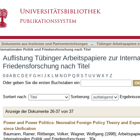
spapiere zur Internationalen Politik und Friede
asiert)
Dokumente aus Instituten und Partnereinrichtungen
→
Tübinger Arbeitspapiere z
nternationalen Politik und Friedensforschung nach Titel
Auflistung Tübinger Arbeitspapiere zur Interna
Friedensforschung nach Titel
0-9
A
B
C
D
E
F
G
H
I
J
K
L
M
N
O
P
Q
R
S
T
U
V
W
X
Y
Z
Oder geben Sie die ersten Buchstaben ein:
Sortiert nach:
Sortierung:
Ergebniss
Anzeige der Dokumente 26-37 von 37
Power and Power Politics: Neorealist Foreign Policy Theory and Expe
since Unification
Baumann, Rainer
;
Rittberger, Volker
;
Wagner, Wolfgang
(
1998
)
;
Arbeitspapi
Internationalen Politik und Friedensforschung ; 30a