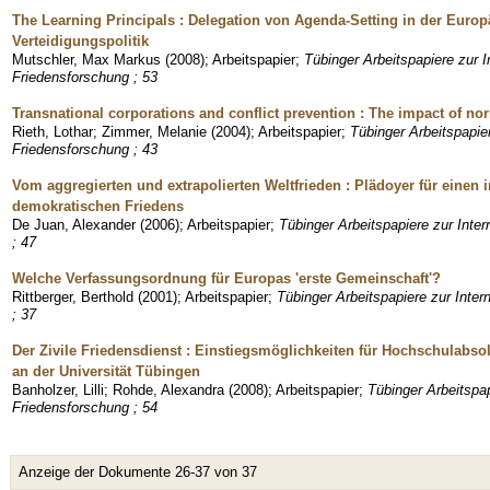
The Learning Principals : Delegation von Agenda-Setting in der Europ
Verteidigungspolitik
Mutschler, Max Markus
(
2008
)
;
Arbeitspapier
;
Tübinger Arbeitspapiere zur I
Friedensforschung ; 53
Transnational corporations and conflict prevention : The impact of no
Rieth, Lothar
;
Zimmer, Melanie
(
2004
)
;
Arbeitspapier
;
Tübinger Arbeitspapier
Friedensforschung ; 43
Vom aggregierten und extrapolierten Weltfrieden : Plädoyer für einen i
demokratischen Friedens
De Juan, Alexander
(
2006
)
;
Arbeitspapier
;
Tübinger Arbeitspapiere zur Inter
; 47
Welche Verfassungsordnung für Europas 'erste Gemeinschaft'?
Rittberger, Berthold
(
2001
)
;
Arbeitspapier
;
Tübinger Arbeitspapiere zur Inter
; 37
Der Zivile Friedensdienst : Einstiegsmöglichkeiten für Hochschulabso
an der Universität Tübingen
Banholzer, Lilli
;
Rohde, Alexandra
(
2008
)
;
Arbeitspapier
;
Tübinger Arbeitspap
Friedensforschung ; 54
Anzeige der Dokumente 26-37 von 37