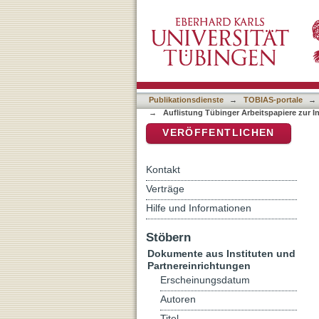
Auflistung Tübinger Arbeit
DSpace Repositorium (Manakin b
Publikationsdienste
→
TOBIAS-portale
→
→
Auflistung Tübinger Arbeitspapiere zur I
VERÖFFENTLICHEN
Kontakt
Verträge
Hilfe und Informationen
Stöbern
Dokumente aus Instituten und
Partnereinrichtungen
Erscheinungsdatum
Autoren
Titel