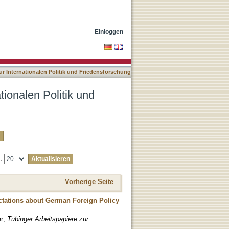
nsforschung nach Titel
Einloggen
ur Internationalen Politik und Friedensforschung
tionalen Politik und
e:
Vorherige Seite
ctations about German Foreign Policy
er
;
Tübinger Arbeitspapiere zur