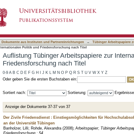
spapiere zur Internationalen Politik und Friede
asiert)
Dokumente aus Instituten und Partnereinrichtungen
→
Tübinger Arbeitspapiere z
nternationalen Politik und Friedensforschung nach Titel
Auflistung Tübinger Arbeitspapiere zur Interna
Friedensforschung nach Titel
0-9
A
B
C
D
E
F
G
H
I
J
K
L
M
N
O
P
Q
R
S
T
U
V
W
X
Y
Z
Oder geben Sie die ersten Buchstaben ein:
Sortiert nach:
Sortierung:
Ergebniss
Anzeige der Dokumente 37-37 von 37
Der Zivile Friedensdienst : Einstiegsmöglichkeiten für Hochschulabso
an der Universität Tübingen
Banholzer, Lilli
;
Rohde, Alexandra
(
2008
)
;
Arbeitspapier
;
Tübinger Arbeitspap
Friedensforschung ; 54