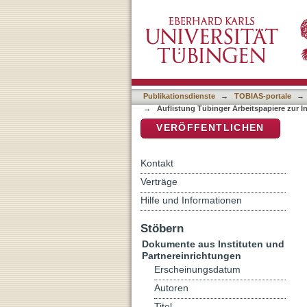
Auflistung Tübinger Arbeit
DSpace Repositorium (Manakin b
Publikationsdienste
→
TOBIAS-portale
→
→
Auflistung Tübinger Arbeitspapiere zur I
VERÖFFENTLICHEN
Kontakt
Verträge
Hilfe und Informationen
Stöbern
Dokumente aus Instituten und
Partnereinrichtungen
Erscheinungsdatum
Autoren
Titel