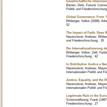
Gesellschaftliche Interesse
Bienen, Derk
;
Freund, Corinn
Politik und Friedensforschung
Global Governance: From ‘Ex
Rittberger, Volker
(
2008
)
;
Arbe
52
The Impact of Faith: Does R
Hasenclever, Andreas
;
Rittbe
und Friedensforschung ; 35
Die Internationalisierung de
Rittberger, Volker
;
Zelli, Farib
Friedensforschung ; 42
Is Distributive Justice a N
Hasenclever, Andreas
;
Mayer,
Internationalen Politik und F
Justice, Equality, and the
Hasenclever, Andreas
;
Mayer,
Internationalen Politik und F
Legitimate Rule in the Eu
Schimmelfennig, Frank
(
1997
Friedensforschung ; 27