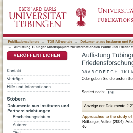
Auflistung Tübinger Arbeitspapiere zur Intern
DSpace Repositorium (Manakin basiert)
Publikationsdienste
→
TOBIAS-portale
→
Dokumente aus Instituten und Pa
→
Auflistung Tübinger Arbeitspapiere zur Internationalen Politik und Frieden
Auflistung Tübinge
VERÖFFENTLICHEN
Friedensforschung
Kontakt
0-9
A
B
C
D
E
F
G
H
I
J
K
L
Verträge
Oder geben Sie die ersten Bu
Hilfe und Informationen
Sortiert nach:
Stöbern
Dokumente aus Instituten und
Anzeige der Dokumente 2-2
Partnereinrichtungen
Approaches to the study of 
Erscheinungsdatum
Rittberger, Volker
(
2004
)
;
Arbe
Autoren
46
Titel