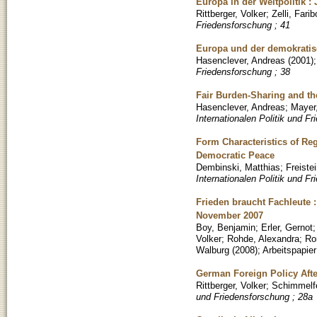
Europa in der Weltpolitik :
Rittberger, Volker
;
Zelli, Farib
Friedensforschung ; 41
Europa und der demokratis
Hasenclever, Andreas
(
2001
)
Friedensforschung ; 38
Fair Burden-Sharing and th
Hasenclever, Andreas
;
Mayer,
Internationalen Politik und F
Form Characteristics of Reg
Democratic Peace
Dembinski, Matthias
;
Freistei
Internationalen Politik und F
Frieden braucht Fachleute
November 2007
Boy, Benjamin
;
Erler, Gernot
Volker
;
Rohde, Alexandra
;
Ro
Walburg
(
2008
)
;
Arbeitspapier
German Foreign Policy Afte
Rittberger, Volker
;
Schimmelfe
und Friedensforschung ; 28a