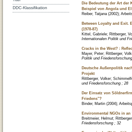
Die Bedeutung der Art der 
DDC-Klassifikation
Beispiel von Angola und El
Reiber, Tatjana
(
2002
)
;
Arbeit
Between Loyalty and Exit. E
(1978-87)
Kittel, Gabriele
;
Rittberger, Vo
Internationalen Politik und F
Cracks in the West? : Reflec
Mayer, Peter
;
Rittberger, Volk
Politik und Friedensforschung
Deutsche Außenpolitik nach
Projekt
Rittberger, Volker
;
Schimmelfe
und Friedensforschung ; 28
Der Einsatz von Söldnerfi
Friedens"?
Binder, Martin
(
2004
)
;
Arbeits
Environmental NGOs in an 
Breitmeier, Helmut
;
Rittberger
Friedensforschung ; 32