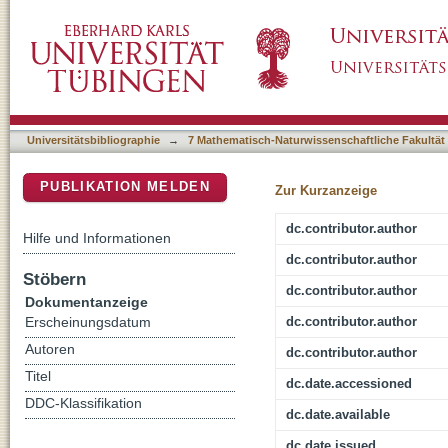
BiNA: A Visual Analytics Tool for Biological
DSpace Repositorium (Manakin basiert)
Universitätsbibliographie
→
7 Mathematisch-Naturwissenschaftliche Fakultät
PUBLIKATION MELDEN
Zur Kurzanzeige
dc.contributor.author
Hilfe und Informationen
dc.contributor.author
Stöbern
dc.contributor.author
Dokumentanzeige
dc.contributor.author
Erscheinungsdatum
Autoren
dc.contributor.author
Titel
dc.date.accessioned
DDC-Klassifikation
dc.date.available
dc.date.issued