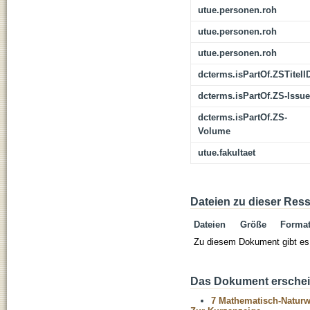
utue.personen.roh
utue.personen.roh
utue.personen.roh
dcterms.isPartOf.ZSTitelI
dcterms.isPartOf.ZS-Issue
dcterms.isPartOf.ZS-
Volume
utue.fakultaet
Dateien zu dieser Res
Dateien
Größe
Forma
Zu diesem Dokument gibt es 
Das Dokument erschein
7 Mathematisch-Naturwi