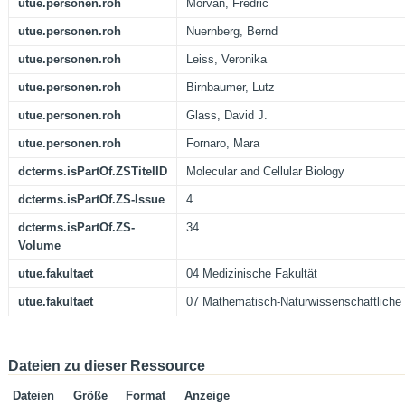
utue.personen.roh
Morvan, Fredric
utue.personen.roh
Nuernberg, Bernd
utue.personen.roh
Leiss, Veronika
utue.personen.roh
Birnbaumer, Lutz
utue.personen.roh
Glass, David J.
utue.personen.roh
Fornaro, Mara
dcterms.isPartOf.ZSTitelID
Molecular and Cellular Biology
dcterms.isPartOf.ZS-Issue
4
dcterms.isPartOf.ZS-
34
Volume
utue.fakultaet
04 Medizinische Fakultät
utue.fakultaet
07 Mathematisch-Naturwissenschaftliche 
Dateien zu dieser Ressource
Dateien
Größe
Format
Anzeige