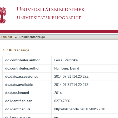
quired for Skeletal Muscle Growth, Regeneratio
asiert)
iation
 Fakultät
→
Dokumentanzeige
Zur Kurzanzeige
dc.contributor.author
Leiss, Veronika
dc.contributor.author
Nürnberg, Bernd
dc.date.accessioned
2014-07-31T14:20:27Z
dc.date.available
2014-07-31T14:20:27Z
dc.date.issued
2014
dc.identifier.issn
0270-7306
dc.identifier.uri
http://hdl.handle.net/10900/55070
dc.language.iso
en