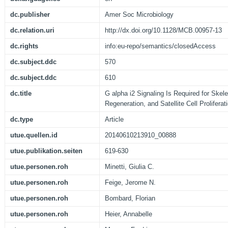
dc.publisher
Amer Soc Microbiology
dc.relation.uri
http://dx.doi.org/10.1128/MCB.00957-13
dc.rights
info:eu-repo/semantics/closedAccess
dc.subject.ddc
570
dc.subject.ddc
610
dc.title
G alpha i2 Signaling Is Required for Skel
Regeneration, and Satellite Cell Proliferat
dc.type
Article
utue.quellen.id
20140610213910_00888
utue.publikation.seiten
619-630
utue.personen.roh
Minetti, Giulia C.
utue.personen.roh
Feige, Jerome N.
utue.personen.roh
Bombard, Florian
utue.personen.roh
Heier, Annabelle