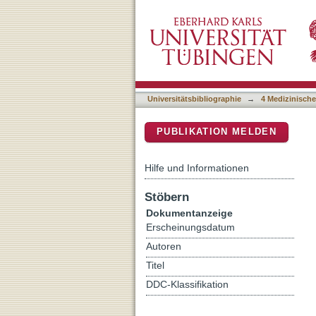
G alpha i2 Signaling Is Re
DSpace Repositorium (Manakin b
Proliferation and Different
Universitätsbibliographie
→
4 Medizinische
PUBLIKATION MELDEN
Hilfe und Informationen
Stöbern
Dokumentanzeige
Erscheinungsdatum
Autoren
Titel
DDC-Klassifikation