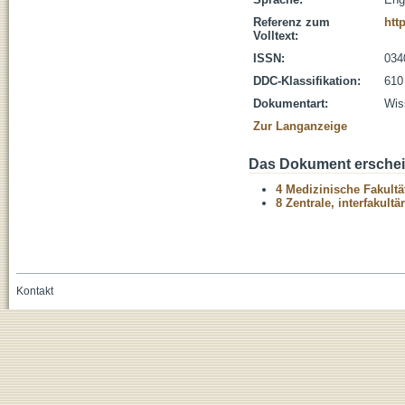
Referenz zum
htt
Volltext:
ISSN:
034
DDC-Klassifikation:
610
Dokumentart:
Wis
Zur Langanzeige
Das Dokument erschein
4 Medizinische Fakultä
8 Zentrale, interfakult
Kontakt