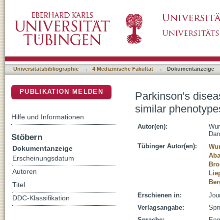
Parkinson's disease with and without precedin
DSpace Repositorium (Manakin basiert)
Universitätsbibliographie
→
4 Medizinische Fakultät
→
Dokumentanzeige
PUBLIKATION MELDEN
Parkinson's disea
similar phenotypes
Hilfe und Informationen
Autor(en):
Wur
Dan
Stöbern
Tübinger Autor(en):
Wur
Dokumentanzeige
Aba
Erscheinungsdatum
Bro
Autoren
Lie
Ber
Titel
Erschienen in:
Jou
DDC-Klassifikation
Verlagsangabe:
Spr
Sprache:
Eng