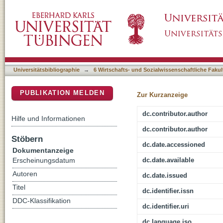
Assessing Mental Models via Recording the D
DSpace Repositorium (Manakin basiert)
Universitätsbibliographie
→
6 Wirtschafts- und Sozialwissenschaftliche Fakul
PUBLIKATION MELDEN
Zur Kurzanzeige
dc.contributor.author
Hilfe und Informationen
dc.contributor.author
Stöbern
dc.date.accessioned
Dokumentanzeige
dc.date.available
Erscheinungsdatum
Autoren
dc.date.issued
Titel
dc.identifier.issn
DDC-Klassifikation
dc.identifier.uri
dc.language.iso