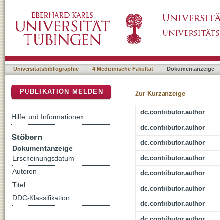
Achillodynia - Radiological Imaging of Acute
DSpace Repositorium (Manakin basiert)
Universitätsbibliographie
→
4 Medizinische Fakultät
→
Dokumentanzeige
PUBLIKATION MELDEN
Zur Kurzanzeige
dc.contributor.author
Hilfe und Informationen
dc.contributor.author
Stöbern
dc.contributor.author
Dokumentanzeige
dc.contributor.author
Erscheinungsdatum
Autoren
dc.contributor.author
Titel
dc.contributor.author
DDC-Klassifikation
dc.contributor.author
dc.contributor.author