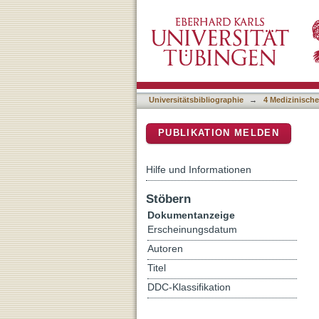
Impact of the Adipokine A
DSpace Repositorium (Manakin b
Diabetes: Prospective Co
Universitätsbibliographie
→
4 Medizinische
PUBLIKATION MELDEN
Hilfe und Informationen
Stöbern
Dokumentanzeige
Erscheinungsdatum
Autoren
Titel
DDC-Klassifikation