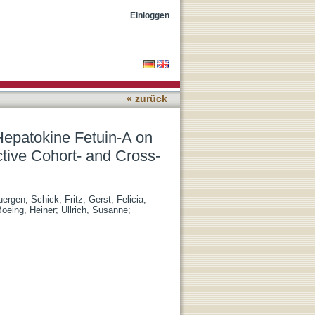
e Development of Type 2
Einloggen
« zurück
Hepatokine Fetuin-A on
tive Cohort- and Cross-
uergen
;
Schick, Fritz
;
Gerst, Felicia
;
Boeing, Heiner
;
Ullrich, Susanne
;