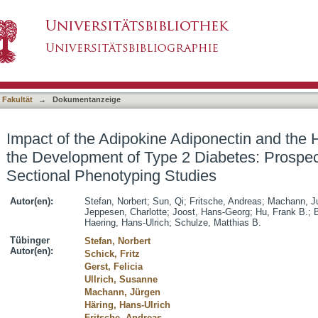
diponectin and the Hepatokine Fetuin-A on th
asiert)
hort- and Cross-Sectional Phenotyping Studies
 Fakultät
→
Dokumentanzeige
Impact of the Adipokine Adiponectin and the 
the Development of Type 2 Diabetes: Prospec
Sectional Phenotyping Studies
Autor(en):
Stefan, Norbert
;
Sun, Qi
;
Fritsche, Andreas
;
Machann, J
Jeppesen, Charlotte
;
Joost, Hans-Georg
;
Hu, Frank B.
;
Haering, Hans-Ulrich
;
Schulze, Matthias B.
Tübinger
Stefan, Norbert
Autor(en):
Schick, Fritz
Gerst, Felicia
Ullrich, Susanne
Machann, Jürgen
Häring, Hans-Ulrich
Fritsche, Andreas