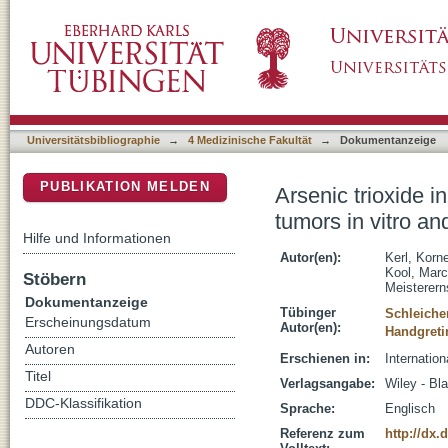
Arsenic trioxide inhibits tumor cell growth in
DSpace Repositorium (Manakin basiert)
targeting overexpressed Gli1
Universitätsbibliographie
→
4 Medizinische Fakultät
→
Dokumentanzeige
PUBLIKATION MELDEN
Arsenic trioxide i
tumors in vitro an
Hilfe und Informationen
Autor(en):
Kerl, Korne
Kool, Marc
Stöbern
Meisterern
Dokumentanzeige
Tübinger
Schleiche
Erscheinungsdatum
Autor(en):
Handgreti
Autoren
Erschienen in:
Internatio
Titel
Verlagsangabe:
Wiley - Bl
DDC-Klassifikation
Sprache:
Englisch
Referenz zum
http://dx.