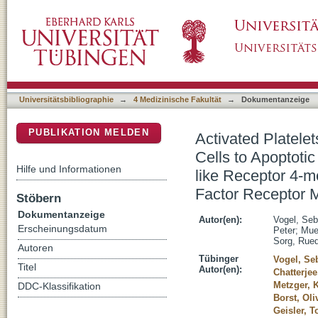
Activated Platelets Interfere with Recruitme
DSpace Repositorium (Manakin basiert)
Cells via High Mobility Group Box 1/Toll-lik
Growth Factor Receptor MET
Universitätsbibliographie
→
4 Medizinische Fakultät
→
Dokumentanzeige
PUBLIKATION MELDEN
Activated Platele
Cells to Apoptotic
Hilfe und Informationen
like Receptor 4-
Factor Receptor
Stöbern
Dokumentanzeige
Autor(en):
Vogel, Seb
Erscheinungsdatum
Peter
;
Muel
Sorg, Rued
Autoren
Tübinger
Vogel, Se
Titel
Autor(en):
Chatterje
Metzger, K
DDC-Klassifikation
Borst, Oli
Geisler, T