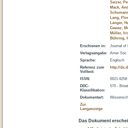
Seizer, Pe
Mack, And
Schumann
Lang, Flo
Langer, H
Gawaz, Me
Müller, Iri
Bühring, 
Erschienen in:
Journal of
Verlagsangabe:
Amer Soc B
Sprache:
Englisch
Referenz zum
http://dx.
Volltext:
ISSN:
0021-9258
DDC-
570 - Biow
Klassifikation:
Dokumentart:
Wissenscha
Zur
Langanzeige
Das Dokument erschein