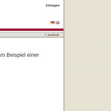
g‘ sozialer Arbeit am
Einloggen
« zurück
am Beispiel einer