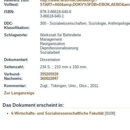
Referenz zum
http://www.wiso-net.de/webcgi?
Volltext:
START=A60&amp;DOKV%5FDB=EBOK,AEBO&amp
ISBN:
978-3-86618-640-8
3-86618-640-1
DDC-
300 - Sozialwissenschaften, Soziologie, Anthropologi
Klassifikation:
Schlagworte:
Werkstatt für Behinderte
Management
Reorganisation
Deprofessionalisierung
Sozialarbeit
Dokumentart:
Dissertation
Seitenzahl:
234 S. ; 210 mm x 150 mm.
Verbund-
355205939
Nachweis:
360022847
Kommentar:
Zugl.: Tübingen, Univ., Diss., 2011.
Zur Langanzeige
Das Dokument erscheint in:
6 Wirtschafts- und Sozialwissenschaftliche Fakultät
[8108]