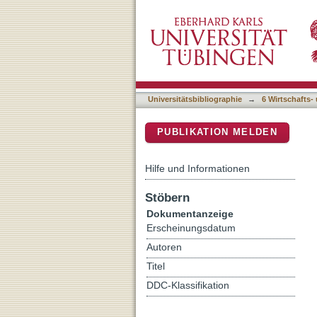
Auf dem Weg zur Profession
DSpace Repositorium (Manakin b
Beispiel einer Behinderte
Universitätsbibliographie
→
6 Wirtschafts-
PUBLIKATION MELDEN
Hilfe und Informationen
Stöbern
Dokumentanzeige
Erscheinungsdatum
Autoren
Titel
DDC-Klassifikation