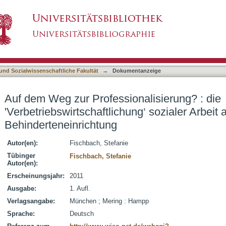
alisierung? : die 'Verbetriebswirtschaftlichun
asiert)
neinrichtung
 und Sozialwissenschaftliche Fakultät
→
Dokumentanzeige
Auf dem Weg zur Professionalisierung? : die
'Verbetriebswirtschaftlichung‘ sozialer Arbeit 
Behinderteneinrichtung
Autor(en):
Fischbach, Stefanie
Tübinger
Fischbach, Stefanie
Autor(en):
Erscheinungsjahr:
2011
Ausgabe:
1. Aufl.
Verlagsangabe:
München ; Mering : Hampp
Sprache:
Deutsch