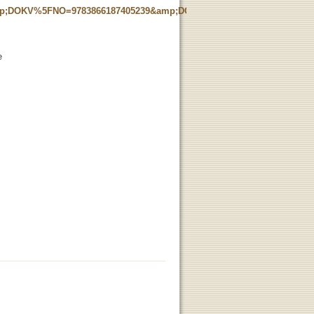
;DOKV%5FNO=9783866187405239&amp;DOKV%5FHS=0&amp;PP=1
e