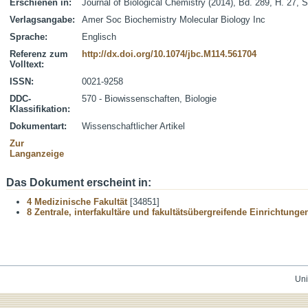
Erschienen in:
Journal of Biological Chemistry (2014), Bd. 289, H. 27, 
Verlagsangabe:
Amer Soc Biochemistry Molecular Biology Inc
Sprache:
Englisch
Referenz zum
http://dx.doi.org/10.1074/jbc.M114.561704
Volltext:
ISSN:
0021-9258
DDC-
570 - Biowissenschaften, Biologie
Klassifikation:
Dokumentart:
Wissenschaftlicher Artikel
Zur
Langanzeige
Das Dokument erscheint in:
4 Medizinische Fakultät
[34851]
8 Zentrale, interfakultäre und fakultätsübergreifende Einrichtunge
Uni