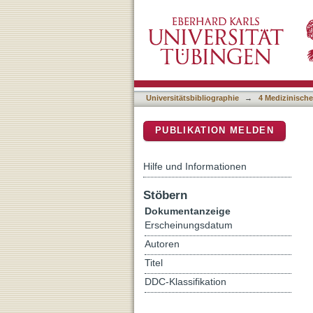
UBE2E Ubiquitin-conjugat
DSpace Repositorium (Manakin b
Ubiquitination
Universitätsbibliographie
→
4 Medizinische
PUBLIKATION MELDEN
Hilfe und Informationen
Stöbern
Dokumentanzeige
Erscheinungsdatum
Autoren
Titel
DDC-Klassifikation