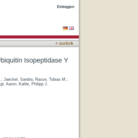
gulate TDP-43 Protein
Einloggen
« zurück
iquitin Isopeptidase Y
.
;
Jaeckel, Sandra
;
Rasse, Tobias M.
;
igt, Aaron
;
Kahle, Philipp J.