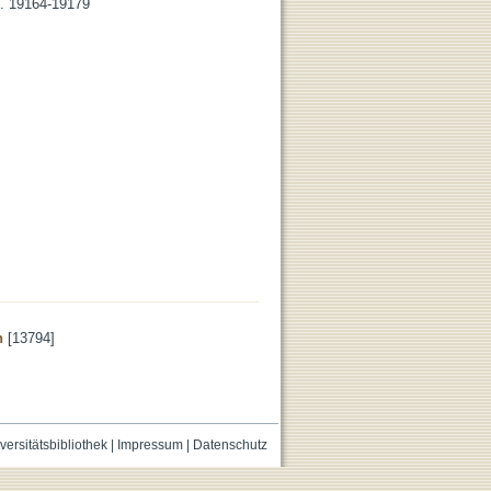
S. 19164-19179
n
[13794]
versitätsbibliothek
|
Impressum
|
Datenschutz