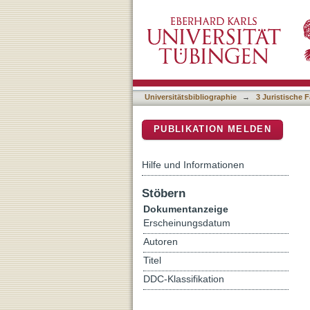
Strafe und Verbrechen
DSpace Repositorium (Manakin b
Universitätsbibliographie
→
3 Juristische F
PUBLIKATION MELDEN
Hilfe und Informationen
Stöbern
Dokumentanzeige
Erscheinungsdatum
Autoren
Titel
DDC-Klassifikation