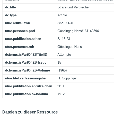
dc.title
Strafe und Verbrechen
dc.type
Article
utue.artikel.swb
382139631
utue.personen.pnd
Göppinger, Hans/161140394
utue.publikation.seiten
S. 16-23
utue.personen.roh
Göppinger, Hans
dcterms.isPartOf.ZSTitelID
Attempto
dcterms.isPartOf.ZS-Issue
15
dcterms.isPartOf.ZS-Volume
(1965)
utue.titel.verfasserangabe
H. Göppinger
utue.publikation.abrufzeichen
t110
utue.publikation.swbdatum
7912
Dateien zu dieser Ressource