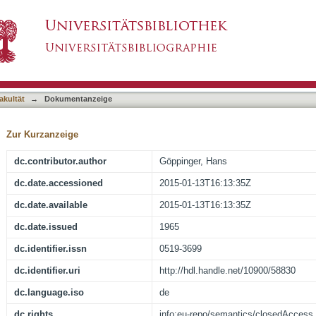
asiert)
akultät
→
Dokumentanzeige
Zur Kurzanzeige
dc.contributor.author
Göppinger, Hans
dc.date.accessioned
2015-01-13T16:13:35Z
dc.date.available
2015-01-13T16:13:35Z
dc.date.issued
1965
dc.identifier.issn
0519-3699
dc.identifier.uri
http://hdl.handle.net/10900/58830
dc.language.iso
de
dc.rights
info:eu-repo/semantics/closedAccess