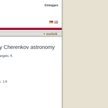
Einloggen
« zurück
ray Cherenkov astronomy
angelo, A.
. 1-9