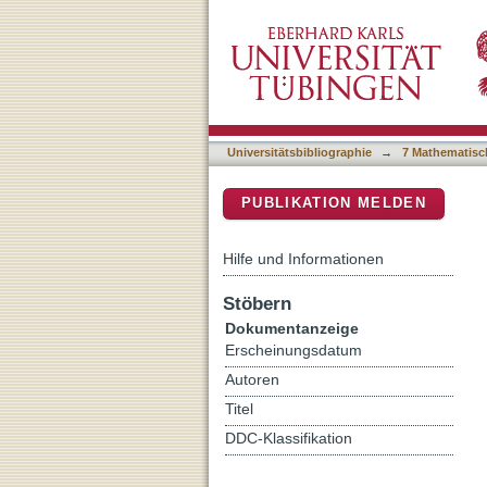
A new solution for mirro
DSpace Repositorium (Manakin b
Universitätsbibliographie
→
7 Mathematisc
PUBLIKATION MELDEN
Hilfe und Informationen
Stöbern
Dokumentanzeige
Erscheinungsdatum
Autoren
Titel
DDC-Klassifikation