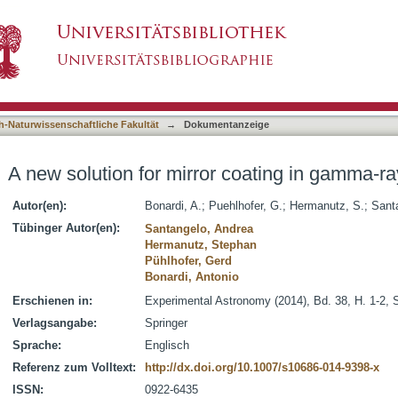
r coating in gamma-ray Cherenkov astronomy
asiert)
h-Naturwissenschaftliche Fakultät
→
Dokumentanzeige
A new solution for mirror coating in gamma-
Autor(en):
Bonardi, A.
;
Puehlhofer, G.
;
Hermanutz, S.
;
Sant
Tübinger Autor(en):
Santangelo, Andrea
Hermanutz, Stephan
Pühlhofer, Gerd
Bonardi, Antonio
Erschienen in:
Experimental Astronomy (2014), Bd. 38, H. 1-2, S
Verlagsangabe:
Springer
Sprache:
Englisch
Referenz zum Volltext:
http://dx.doi.org/10.1007/s10686-014-9398-x
ISSN:
0922-6435