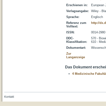
Erschienen in:
European J
Verlagsangabe:
Wiley - Bl
Sprache:
Englisch
Referenz zum
http://dx.
Volltext:
ISSN:
0014-2980
DDC-
570 - Biow
Klassifikation:
610 - Medi
Dokumentart:
Wissenscha
Zur
Langanzeige
Das Dokument erschein
4 Medizinische Fakultä
Kontakt