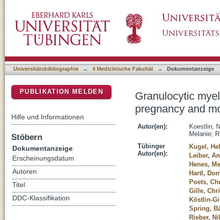
Granulocytic myeloid derived suppressor cel
DSpace Repositorium (Manakin basiert)
responses
Universitätsbibliographie
→
4 Medizinische Fakultät
→
Dokumentanzeige
PUBLIKATION MELDEN
Granulocytic myel
pregnancy and mo
Hilfe und Informationen
Autor(en):
Koestlin, 
Melanie
;
R
Stöbern
Tübinger
Kugel, He
Dokumentanzeige
Autor(en):
Leiber, An
Erscheinungsdatum
Henes, Me
Autoren
Hartl, Do
Poets, Chr
Titel
Gille, Chr
DDC-Klassifikation
Köstlin-Gi
Spring, B
Rieber, N