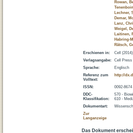
Rowan, Be
Tenenboim
Lechner, 
Demar, M
Lanz, Chr
Weigel, De
Laitinen, 
Habring-Mü
Rätsch, G
Erschienen in:
Cell (2014
Verlagsangabe:
Cell Press
Sprache:
Englisch
Referenz zum
http://dx.
Volltext:
ISSN:
0092-8674
DDC-
570 - Biow
Klassifikation:
610 - Medi
Dokumentart:
Wissenscha
Zur
Langanzeige
Das Dokument erschein