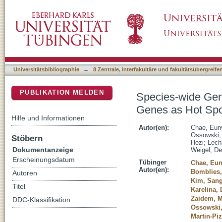
Species-wide Genetic Incompatibility Analys
DSpace Repositorium (Manakin basiert)
Deleterious Epistasis
Universitätsbibliographie
→
8 Zentrale, interfakultäre und fakultätsübergreif
PUBLIKATION MELDEN
Species-wide Gene
Genes as Hot Spot
Hilfe und Informationen
Autor(en):
Chae, Eun
Ossowski,
Stöbern
Hezi
;
Lech
Dokumentanzeige
Weigel, De
Erscheinungsdatum
Tübinger
Chae, Eu
Autor(en):
Bomblies,
Autoren
Kim, Sang
Titel
Karelina, 
Zaidem, M
DDC-Klassifikation
Ossowski,
Martin-Pi