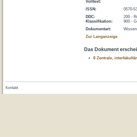
Volltext:
ISSN:
0570-5
DDC-
200 - R
Klassifikation:
900 - G
Dokumentart:
Wissens
Zur Langanzeige
Das Dokument erschein
8 Zentrale, interfakult
Kontakt