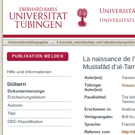
La naissance de l’hagiographie marocaine : l
DSpace Repositorium (Manakin basiert)
603/1206)
Universitätsbibliographie
→
8 Zentrale, interfakultäre und fakultätsübergreif
PUBLIKATION MELDEN
La naissance de l’
Mustafād d’al-Ta
Hilfe und Informationen
Autor(en):
Sanseve
Stöbern
Tübinger
Vimerc
Autor(en):
Dokumentanzeige
Erscheinungsdatum
Paralleltitel:
The bir
Tamimi
Autoren
Erschienen in:
Arabica
Titel
Verlagsangabe:
Brill A
DDC-Klassifikation
Sprache:
Franzö
Referenz zum
http://