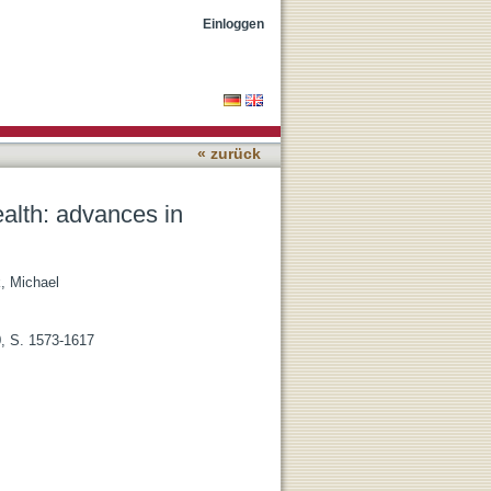
ogy and antibody design
Einloggen
« zurück
alth: advances in
, Michael
0, S. 1573-1617