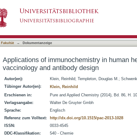
emistry in human health: advances in vaccinol
asiert)
 Fakultät
→
Dokumentanzeige
Applications of immunochemistry in human he
vaccinology and antibody design
Autor(en):
Klein, Reinhild
;
Templeton, Douglas M.
;
Schwenk
Tübinger Autor(en):
Klein, Reinhild
Erschienen in:
Pure and Applied Chemistry (2014), Bd. 86, H. 1
Verlagsangabe:
Walter De Gruyter Gmbh
Sprache:
Englisch
Referenz zum Volltext:
http://dx.doi.org/10.1515/pac-2013-1028
ISSN:
0033-4545
DDC-Klassifikation:
540 - Chemie