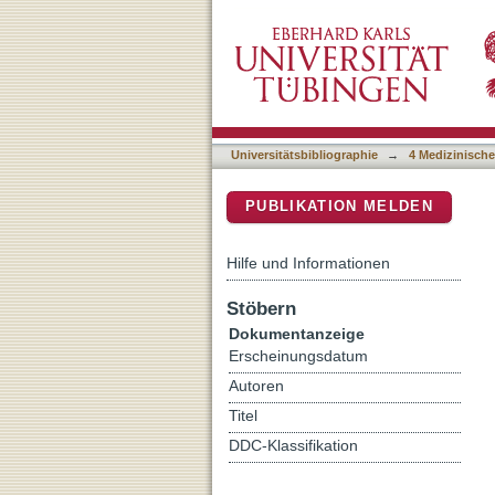
Applications of immunoch
DSpace Repositorium (Manakin b
Universitätsbibliographie
→
4 Medizinische
PUBLIKATION MELDEN
Hilfe und Informationen
Stöbern
Dokumentanzeige
Erscheinungsdatum
Autoren
Titel
DDC-Klassifikation