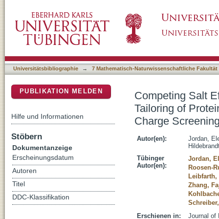
Competing Salt Effects on Phase Behavior of P
DSpace Repositorium (Manakin basiert)
the Binding of Multivalent Ions and Charge 
Universitätsbibliographie
→
7 Mathematisch-Naturwissenschaftliche Fakultät
PUBLIKATION MELDEN
Competing Salt Ef
Tailoring of Prote
Hilfe und Informationen
Charge Screenin
Stöbern
Autor(en):
Jordan, El
Hildebrand
Dokumentanzeige
Erscheinungsdatum
Tübinger
Jordan, E
Autor(en):
Roosen-Ru
Autoren
Leibfarth,
Titel
Zhang, Fa
Kohlbache
DDC-Klassifikation
Schreiber
Erschienen in:
Journal of