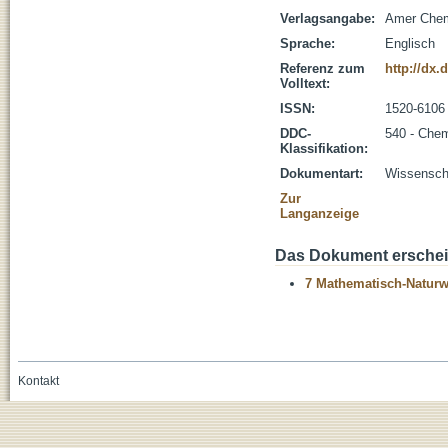
Verlagsangabe:
Amer Chem
Sprache:
Englisch
Referenz zum
http://dx.
Volltext:
ISSN:
1520-6106
DDC-
540 - Che
Klassifikation:
Dokumentart:
Wissenscha
Zur
Langanzeige
Das Dokument erschein
7 Mathematisch-Naturwi
Kontakt