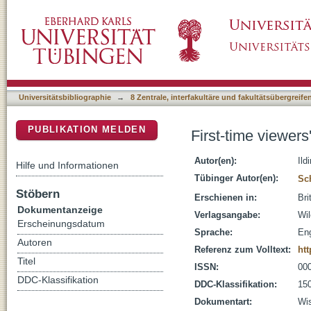
First-time viewers' comprehension of films: Br
DSpace Repositorium (Manakin basiert)
Universitätsbibliographie
→
8 Zentrale, interfakultäre und fakultätsübergreif
PUBLIKATION MELDEN
First-time viewers
Autor(en):
Ild
Hilfe und Informationen
Tübinger Autor(en):
Sc
Stöbern
Erschienen in:
Bri
Dokumentanzeige
Verlagsangabe:
Wil
Erscheinungsdatum
Sprache:
Eng
Autoren
Referenz zum Volltext:
htt
Titel
ISSN:
00
DDC-Klassifikation
DDC-Klassifikation:
150
Dokumentart:
Wis