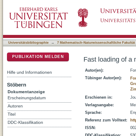
Fast loading of a magneto-optical trap from 
DSpace Repositorium (Manakin basiert)
Universitätsbibliographie
→
7 Mathematisch-Naturwissenschaftliche Fakultät
PUBLIKATION MELDEN
Fast loading of a
Autor(en):
For
Hilfe und Informationen
Tübinger Autor(en):
Fo
Gr
Stöbern
Zi
Dokumentanzeige
Erschienen in:
Jou
Erscheinungsdatum
Verlagsangabe:
Mel
Autoren
Sprache:
Eng
Titel
Referenz zum Volltext:
htt
DDC-Klassifikation
ISSN:
00
DDC-Klassifikation:
530