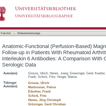
fusion-Based) Magnetic Resonance Imaging Fol
asiert)
ted With Anti-Interleukin 6 Antibodies: A Compa
 Fakultät
→
Dokumentanzeige
Anatomic-Functional (Perfusion-Based) Mag
Follow-up in Patients With Rheumatoid Arthrit
Interleukin 6 Antibodies: A Comparison With 
Serologic Data
Autor(en):
Grosse, Ulrich
;
Henes, Joerg
;
Groezinger, Gerd
;
Koetter,
Frank
;
Schick, Fritz
;
Horger, Marius
Tübinger
Grosse, Ulrich
Autor(en):
Martirosian, Petros
Eibofner, Frank
Schick, Fritz
Henes, Jörg Christoph
Grözinger, Gerd Christian