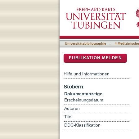
Anatomic-Functional (Per
DSpace Repositorium (Manakin b
Rheumatoid Arthritis Trea
and Serologic Data
Universitätsbibliographie
→
4 Medizinische
PUBLIKATION MELDEN
Hilfe und Informationen
Stöbern
Dokumentanzeige
Erscheinungsdatum
Autoren
Titel
DDC-Klassifikation