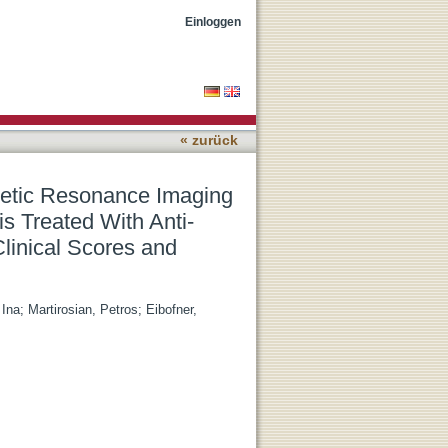
low-up in Patients With
Einloggen
rison With Clinical Scores
« zurück
netic Resonance Imaging
is Treated With Anti-
Clinical Scores and
 Ina
;
Martirosian, Petros
;
Eibofner,