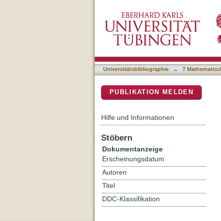
What is the limit of redun
DSpace Repositorium (Manakin b
Universitätsbibliographie
→
7 Mathematisc
PUBLIKATION MELDEN
Hilfe und Informationen
Stöbern
Dokumentanzeige
Erscheinungsdatum
Autoren
Titel
DDC-Klassifikation