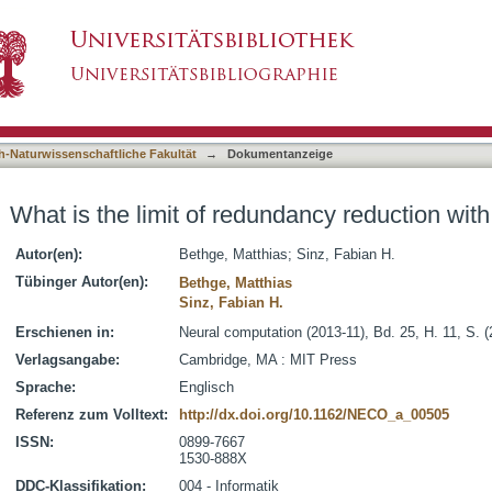
dancy reduction with divisive normalization?
asiert)
h-Naturwissenschaftliche Fakultät
→
Dokumentanzeige
What is the limit of redundancy reduction with
Autor(en):
Bethge, Matthias
;
Sinz, Fabian H.
Tübinger Autor(en):
Bethge, Matthias
Sinz, Fabian H.
Erschienen in:
Neural computation (2013-11), Bd. 25, H. 11, S. 
Verlagsangabe:
Cambridge, MA : MIT Press
Sprache:
Englisch
Referenz zum Volltext:
http://dx.doi.org/10.1162/NECO_a_00505
ISSN:
0899-7667
1530-888X
DDC-Klassifikation:
004 - Informatik