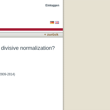
Einloggen
« zurück
 divisive normalization?
(2809-2814)