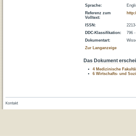
Sprache:
Engl
Referenz zum
http:
Volltext:
ISSN:
2213
DDC-Klassifikation:
796 -
Dokumentart:
Wisse
Zur Langanzeige
Das Dokument erschein
4 Medizinische Fakultä
6 Wirtschafts- und Soz
Kontakt