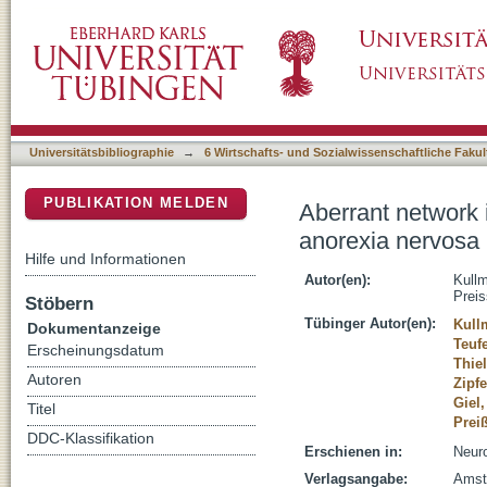
Aberrant network integrity of the inferior fro
DSpace Repositorium (Manakin basiert)
Universitätsbibliographie
→
6 Wirtschafts- und Sozialwissenschaftliche Fakul
PUBLIKATION MELDEN
Aberrant network i
anorexia nervosa
Hilfe und Informationen
Autor(en):
Kull
Preis
Stöbern
Tübinger Autor(en):
Kull
Dokumentanzeige
Teufe
Erscheinungsdatum
Thie
Autoren
Zipf
Giel,
Titel
Preiß
DDC-Klassifikation
Erschienen in:
Neuro
Verlagsangabe:
Amste