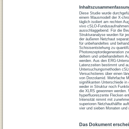
Inhaltszusammenfassun
Diese Studie wurde durchgefüh
einem Mausmodell der X-chrom
täglich isoliert am rechten A
vivo cSLO-Fundusaufnahmen, S
ausschlaggebend. Für die Beur
Strukturanalyse wurden für j
der äußeren Netzhaut separat
für unbehandeltes und behand
Schisisentstehung zu quantif
Photorezeptordegeneration zw
deltem und unbehandeltem Aug
werden. Aus den ERG-Untersuc
Latenzzeiten bestimmt und auc
Untersuchungsmethoden cSLO
Versuchstieres über einen läng
von Dorzolamid. Mehrfache M
signifikanten Unterschiede i
weder in Struktur noch Funkt
die XLRS gewonnen werden. 
hyperfluoreszente Flecken ent
Intensität nimmt mit zunehmend
superioren Netzhauthälfte auf
vier und sieben Monaten und 
Das Dokument erschein