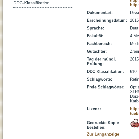
http
DDC-Klassifikation
http
Dokumentart:
Disse
Erscheinungsdatum:
2015
Sprache:
Deut
Fakultät:
4 Me
Fachbereich:
Medi
Gutachter:
Zrenn
Tag der mündl.
2015
Prüfung:
DDC-Klassifikation:
610 
Schlagworte:
Reti
Freie Schlagwörter:
Opti
XLR
Dorz
Karb
Lizenz:
http
tueb
Gedruckte Kopie
bestellen:
Zur Langanzeige