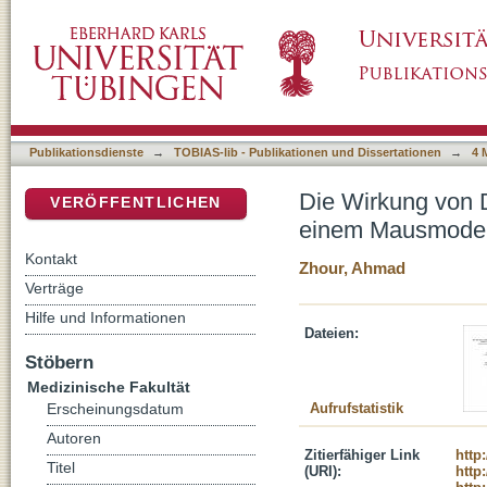
Die Wirkung von Dorzolamid auf die retinale
DSpace Repositorium (Manakin basiert)
Juvenilen X-chromosomalen Retinoschisis
Publikationsdienste
→
TOBIAS-lib - Publikationen und Dissertationen
→
4 
Die Wirkung von D
VERÖFFENTLICHEN
einem Mausmodell
Kontakt
Zhour, Ahmad
Verträge
Hilfe und Informationen
Dateien:
Stöbern
Medizinische Fakultät
Aufrufstatistik
Erscheinungsdatum
Autoren
Zitierfähiger Link
http
Titel
(URI):
http