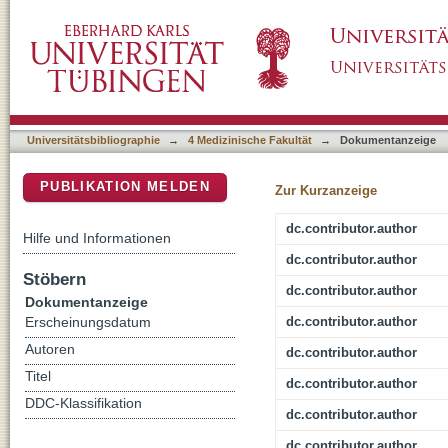
Viability and MR detectability of iron labele
DSpace Repositorium (Manakin basiert)
into the porcine urethral sphincter
Universitätsbibliographie
→
4 Medizinische Fakultät
→
Dokumentanzeige
PUBLIKATION MELDEN
Zur Kurzanzeige
dc.contributor.author
Hilfe und Informationen
dc.contributor.author
Stöbern
dc.contributor.author
Dokumentanzeige
dc.contributor.author
Erscheinungsdatum
Autoren
dc.contributor.author
Titel
dc.contributor.author
DDC-Klassifikation
dc.contributor.author
dc.contributor.author