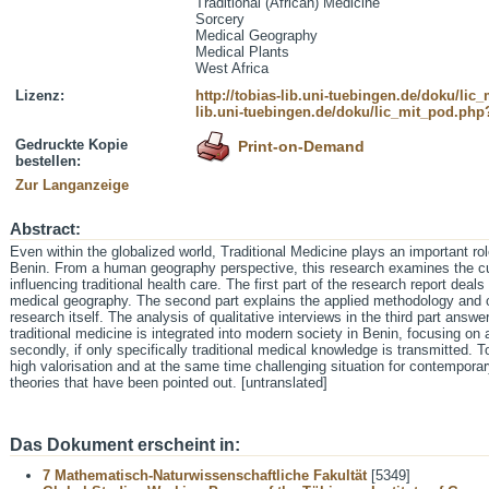
Traditional (African) Medicine
Sorcery
Medical Geography
Medical Plants
West Africa
Lizenz:
http://tobias-lib.uni-tuebingen.de/doku/li
lib.uni-tuebingen.de/doku/lic_mit_pod.php
Gedruckte Kopie
Print-on-Demand
bestellen:
Zur Langanzeige
Abstract:
Even within the globalized world, Traditional Medicine plays an important role
Benin. From a human geography perspective, this research examines the cul
influencing traditional health care. The first part of the research report de
medical geography. The second part explains the applied methodology and o
research itself. The analysis of qualitative interviews in the third part answe
traditional medicine is integrated into modern society in Benin, focusing on
secondly, if only specifically traditional medical knowledge is transmitted. 
high valorisation and at the same time challenging situation for contemporary
theories that have been pointed out. [untranslated]
Das Dokument erscheint in:
7 Mathematisch-Naturwissenschaftliche Fakultät
[5349]