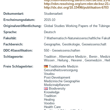
http://nbn-resolving.de/urn:nbn:de:bsz:21-
http://nbn-resolving.org/urn:nbn:de:bsz:21
http://dx.doi.org/10.15496/publikation-6703
Dokumentart:
Studienarbeit
Erscheinungsdatum:
2015-10
Originalveröffentlichung:
Global Studies Working Papers of the Tübingen
Sprache:
Deutsch
Fakultät:
7 Mathematisch-Naturwissenschaftliche Fakul
Fachbereich:
Geographie, Geoökologie, Geowissenschaft
DDC-Klassifikation:
550 - Geowissenschaften
Schlagworte:
Tradition , Alternative Medizin , Benin , Mediz
Wissen , Heilung , Hexerei , Geomedizin , Hei
Freie Schlagwörter:
Traditionelle Medizin
Gesundheitsversorgung
Voudou
Post-Development
Medizinische Geographie
Medizinalpflanzen
Biodiversity
Knowledge
Tradition
Healing
Voodoo
Health Care