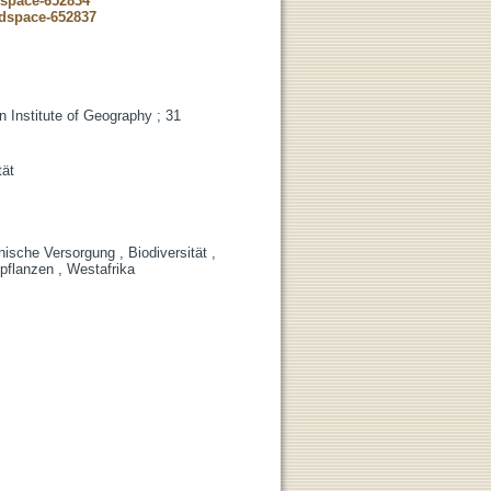
dspace-652834
-dspace-652837
 Institute of Geography ; 31
tät
inische Versorgung , Biodiversität ,
lpflanzen , Westafrika