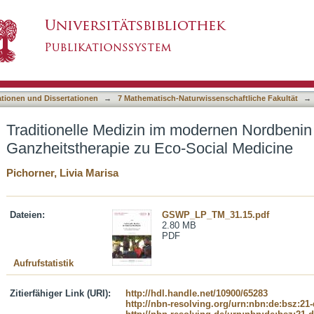
 modernen Nordbenin - Von Naturprodukt und Ga
asiert)
ationen und Dissertationen
→
7 Mathematisch-Naturwissenschaftliche Fakultät
→
Traditionelle Medizin im modernen Nordbenin
Ganzheitstherapie zu Eco-Social Medicine
Pichorner, Livia Marisa
Dateien:
GSWP_LP_TM_31.15.pdf
2.80 MB
PDF
Aufrufstatistik
Zitierfähiger Link (URI):
http://hdl.handle.net/10900/65283
http://nbn-resolving.org/urn:nbn:de:bsz:21