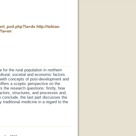
c_mit_pod.php?la=de
http://tobias-
?la=en
 for the rural population in northern
tural, societal and economic factors
als with concepts of post-development and
ffers a sceptic perspective on the
rs the research questions: firstly, how
 actors, structures, and processes and,
To conclude, the last part discusses the
 traditional medicine in a regard to the