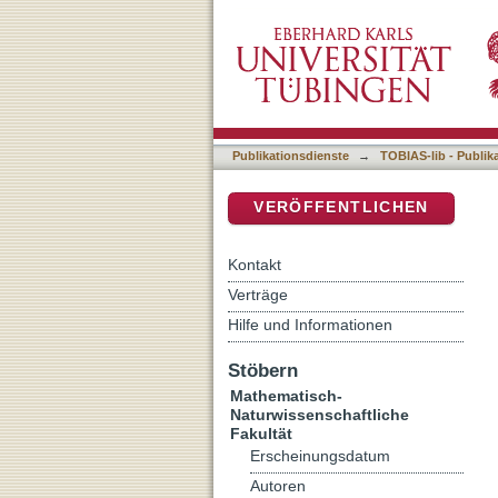
Traditionelle Medizin im
DSpace Repositorium (Manakin b
Social Medicine
Publikationsdienste
→
TOBIAS-lib - Publik
VERÖFFENTLICHEN
Kontakt
Verträge
Hilfe und Informationen
Stöbern
Mathematisch-
Naturwissenschaftliche
Fakultät
Erscheinungsdatum
Autoren