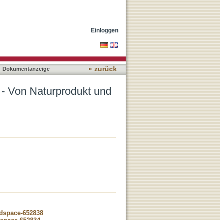
nzheitstherapie zu Eco-
Einloggen
« zurück
Dokumentanzeige
 - Von Naturprodukt und
-dspace-652838