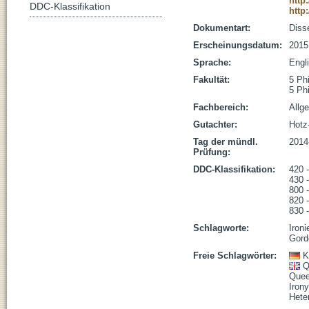
http
DDC-Klassifikation
http
Dokumentart:
Disse
Erscheinungsdatum:
2015
Sprache:
Engl
Fakultät:
5 Ph
5 Ph
Fachbereich:
Allg
Gutachter:
Hotz-
Tag der mündl.
2014
Prüfung:
DDC-Klassifikation:
420 
430 
800 -
820 -
830 -
Schlagworte:
Ironi
Gord
Freie Schlagwörter:
K
Q
Quee
Irony
Hete