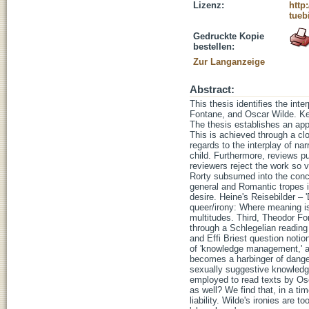
Lizenz:
http
tueb
Gedruckte Kopie
bestellen:
Zur Langanzeige
Abstract:
This thesis identifies the int
Fontane, and Oscar Wilde. Key 
The thesis establishes an app
This is achieved through a clo
regards to the interplay of na
child. Furthermore, reviews p
reviewers reject the work so v
Rorty subsumed into the conce
general and Romantic tropes i
desire. Heine's Reisebilder –
queer/irony: Where meaning is 
multitudes. Third, Theodor Fo
through a Schlegelian reading
and Effi Briest question notio
of 'knowledge management,' a s
becomes a harbinger of dange
sexually suggestive knowledge 
employed to read texts by Osca
as well? We find that, in a t
liability. Wilde's ironies ar