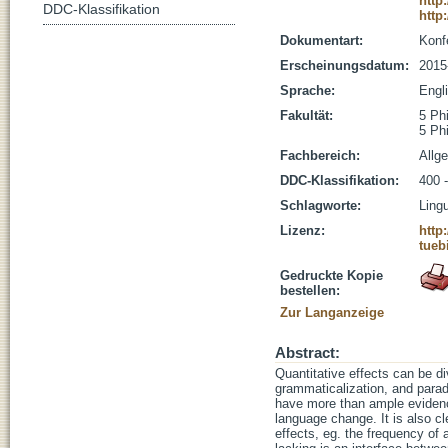
http
DDC-Klassifikation
http
Dokumentart:
Konf
Erscheinungsdatum:
2015
Sprache:
Engl
Fakultät:
5 Ph
5 Ph
Fachbereich:
Allg
DDC-Klassifikation:
400 -
Schlagworte:
Lingu
Lizenz:
http
tueb
Gedruckte Kopie
bestellen:
Zur Langanzeige
Abstract:
Quantitative effects can be di
grammaticalization, and paradi
have more than ample evidence
language change. It is also cl
effects, eg. the frequency of 