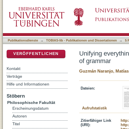
Unifying everything: Integrating quantitative
DSpace Repositorium (Manakin basiert)
Publikationsdienste
→
TOBIAS-lib - Publikationen und Dissertationen
→
5 
Unifying everythin
VERÖFFENTLICHEN
of grammar
Kontakt
Guzmán Naranjo, Matías
Verträge
Hilfe und Informationen
Dateien:
Stöbern
Philosophische Fakultät
Aufrufstatistik
Erscheinungsdatum
Autoren
Zitierfähiger Link
http
Titel
(URI):
http