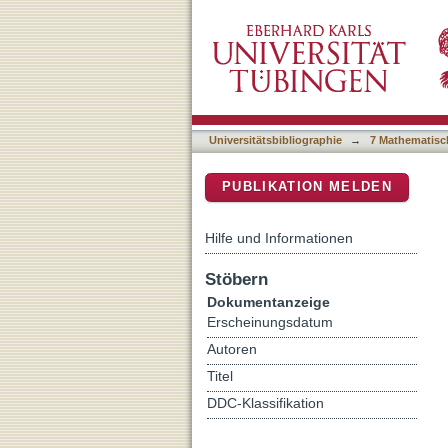
Room temperature ammonia
DSpace Repositorium (Manakin b
Universitätsbibliographie
→
7 Mathematisc
PUBLIKATION MELDEN
Hilfe und Informationen
Stöbern
Dokumentanzeige
Erscheinungsdatum
Autoren
Titel
DDC-Klassifikation