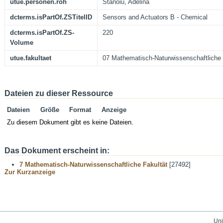
utue.personen.roh
Stanoiu, Adelina
dcterms.isPartOf.ZSTitelID
Sensors and Actuators B - Chemical
dcterms.isPartOf.ZS-
220
Volume
utue.fakultaet
07 Mathematisch-Naturwissenschaftliche 
Dateien zu dieser Ressource
Dateien
Größe
Format
Anzeige
Zu diesem Dokument gibt es keine Dateien.
Das Dokument erscheint in:
7 Mathematisch-Naturwissenschaftliche Fakultät
[27492]
Zur Kurzanzeige
Uni