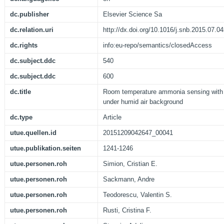
dc.publisher
Elsevier Science Sa
dc.relation.uri
http://dx.doi.org/10.1016/j.snb.2015.07.0
dc.rights
info:eu-repo/semantics/closedAccess
dc.subject.ddc
540
dc.subject.ddc
600
dc.title
Room temperature ammonia sensing with b
under humid air background
dc.type
Article
utue.quellen.id
20151209042647_00041
utue.publikation.seiten
1241-1246
utue.personen.roh
Simion, Cristian E.
utue.personen.roh
Sackmann, Andre
utue.personen.roh
Teodorescu, Valentin S.
utue.personen.roh
Rusti, Cristina F.